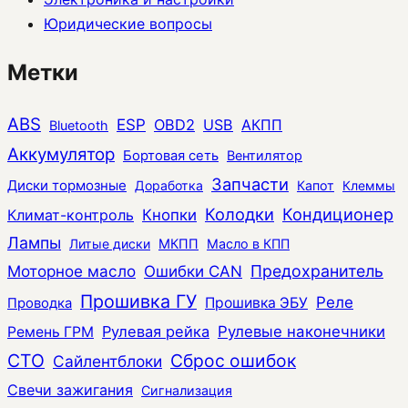
Юридические вопросы
Метки
ABS
ESP
OBD2
USB
АКПП
Bluetooth
Аккумулятор
Бортовая сеть
Вентилятор
Запчасти
Диски тормозные
Доработка
Капот
Клеммы
Колодки
Кондиционер
Климат-контроль
Кнопки
Лампы
Литые диски
МКПП
Масло в КПП
Моторное масло
Ошибки CAN
Предохранитель
Прошивка ГУ
Реле
Прошивка ЭБУ
Проводка
Рулевая рейка
Рулевые наконечники
Ремень ГРМ
СТО
Сброс ошибок
Сайлентблоки
Свечи зажигания
Сигнализация