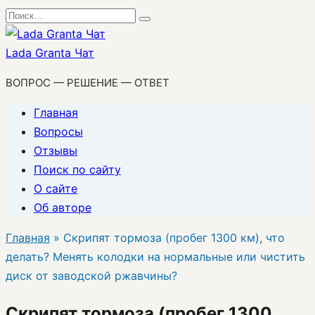
Перейти
Search
к
for:
содержанию
Lada Granta Чат
ВОПРОС — РЕШЕНИЕ — ОТВЕТ
Главная
Вопросы
Отзывы
Поиск по сайту
О сайте
Об авторе
Главная
»
Скрипят тормоза (пробег 1300 км), что
делать? Менять колодки на нормальные или чистить
диск от заводской ржавчины?
Скрипят тормоза (пробег 1300