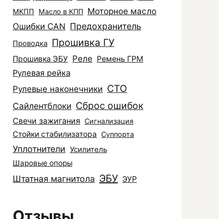
Моторное масло
МКПП
Масло в КПП
Ошибки CAN
Предохранитель
Прошивка ГУ
Проводка
Реле
Прошивка ЭБУ
Ремень ГРМ
Рулевая рейка
СТО
Рулевые наконечники
Сброс ошибок
Сайлентблоки
Свечи зажигания
Сигнализация
Стойки стабилизатора
Суппорта
Уплотнители
Усилитель
Шаровые опоры
ЭБУ
Штатная магнитола
ЭУР
Отзывы