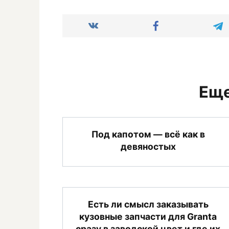
Еще
Под капотом — всё как в
девяностых
Есть ли смысл заказывать
кузовные запчасти для Granta
сразу в заводской цвет и где их