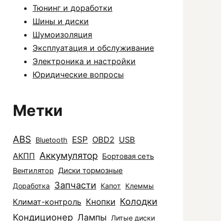
Тюнинг и доработки
Шины и диски
Шумоизоляция
Эксплуатация и обслуживание
Электроника и настройки
Юридические вопросы
Метки
ABS
ESP
OBD2
USB
Bluetooth
Аккумулятор
АКПП
Бортовая сеть
Диски тормозные
Вентилятор
Запчасти
Доработка
Капот
Клеммы
Колодки
Климат-контроль
Кнопки
Кондиционер
Лампы
Литые диски