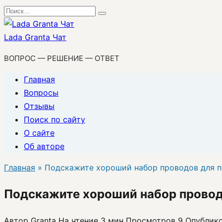
Перейти
Search
к
for:
содержанию
Lada Granta Чат
ВОПРОС — РЕШЕНИЕ — ОТВЕТ
Главная
Вопросы
Отзывы
Поиск по сайту
О сайте
Об авторе
Главная
»
Подскажите хороший набор проводов для 
Подскажите хороший набор прово
Автор
Granta
На чтение
3 мин
Просмотров
9
Опублик