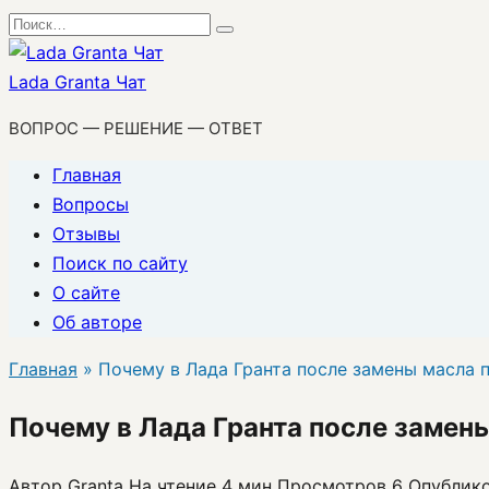
Перейти
Search
к
for:
содержанию
Lada Granta Чат
ВОПРОС — РЕШЕНИЕ — ОТВЕТ
Главная
Вопросы
Отзывы
Поиск по сайту
О сайте
Об авторе
Главная
»
Почему в Лада Гранта после замены масла п
Почему в Лада Гранта после замены
Автор
Granta
На чтение
4 мин
Просмотров
6
Опублик