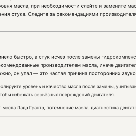
ровня масла, при необходимости слейте и замените ма
нения стука. Следите за рекомендациями производител
мнело быстро, а стук исчез после замены гидрокомпенс
екомендованные производителем масла, иначе двигате
ожно, он упал — это частая причина посторонних звуко
тролируйте уровень и качество масла после замены, учитыв
 чтобы избежать серьёзных повреждений двигателя.
ет масла Лада Гранта, потемнение масла, диагностика двигат