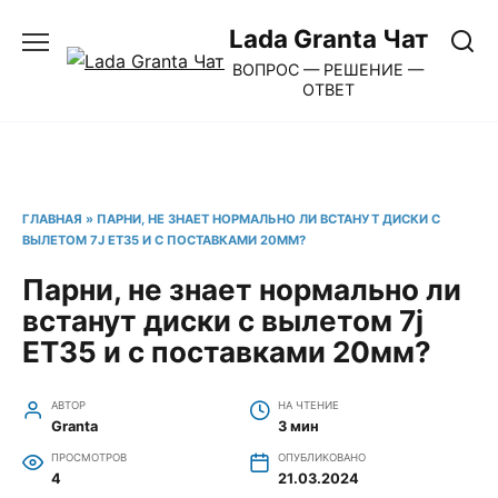
Перейти
Lada Granta Чат
к
ВОПРОС — РЕШЕНИЕ —
содержанию
ОТВЕТ
ГЛАВНАЯ
»
ПАРНИ, НЕ ЗНАЕТ НОРМАЛЬНО ЛИ ВСТАНУТ ДИСКИ С
ВЫЛЕТОМ 7J ET35 И С ПОСТАВКАМИ 20ММ?
Парни, не знает нормально ли
встанут диски с вылетом 7j
ET35 и с поставками 20мм?
АВТОР
НА ЧТЕНИЕ
Granta
3 мин
ПРОСМОТРОВ
ОПУБЛИКОВАНО
4
21.03.2024