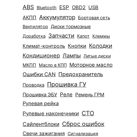
ABS
ESP
OBD2
USB
Bluetooth
Аккумулятор
АКПП
Бортовая сеть
Диски тормозные
Вентилятор
Запчасти
Доработка
Капот
Клеммы
Колодки
Климат-контроль
Кнопки
Кондиционер
Лампы
Литые диски
Моторное масло
МКПП
Масло в КПП
Ошибки CAN
Предохранитель
Прошивка ГУ
Проводка
Реле
Прошивка ЭБУ
Ремень ГРМ
Рулевая рейка
СТО
Рулевые наконечники
Сброс ошибок
Сайлентблоки
Свечи зажигания
Сигнализация