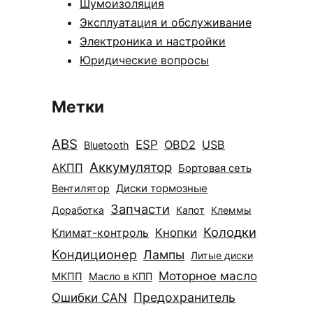
Шумоизоляция
Эксплуатация и обслуживание
Электроника и настройки
Юридические вопросы
Метки
ABS
ESP
OBD2
USB
Bluetooth
Аккумулятор
АКПП
Бортовая сеть
Диски тормозные
Вентилятор
Запчасти
Доработка
Капот
Клеммы
Колодки
Климат-контроль
Кнопки
Кондиционер
Лампы
Литые диски
Моторное масло
МКПП
Масло в КПП
Ошибки CAN
Предохранитель