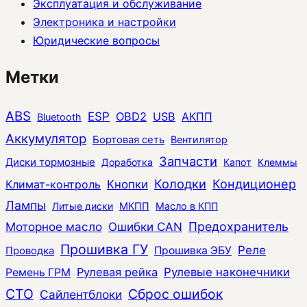
Эксплуатация и обслуживание
Электроника и настройки
Юридические вопросы
Метки
ABS
ESP
OBD2
USB
АКПП
Bluetooth
Аккумулятор
Бортовая сеть
Вентилятор
Запчасти
Диски тормозные
Доработка
Капот
Клеммы
Колодки
Кондиционер
Климат-контроль
Кнопки
Лампы
Литые диски
МКПП
Масло в КПП
Моторное масло
Ошибки CAN
Предохранитель
Прошивка ГУ
Реле
Прошивка ЭБУ
Проводка
Рулевая рейка
Рулевые наконечники
Ремень ГРМ
СТО
Сброс ошибок
Сайлентблоки