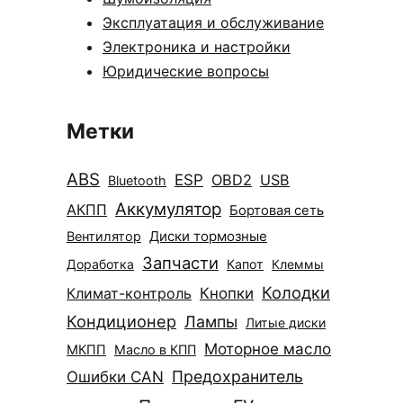
Эксплуатация и обслуживание
Электроника и настройки
Юридические вопросы
Метки
ABS
ESP
OBD2
USB
Bluetooth
Аккумулятор
АКПП
Бортовая сеть
Диски тормозные
Вентилятор
Запчасти
Доработка
Капот
Клеммы
Колодки
Климат-контроль
Кнопки
Кондиционер
Лампы
Литые диски
Моторное масло
МКПП
Масло в КПП
Ошибки CAN
Предохранитель