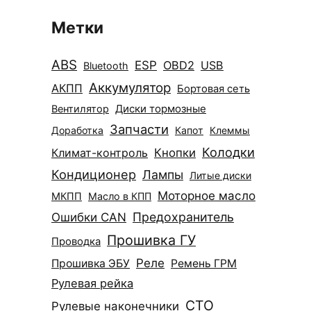
Метки
ABS
ESP
OBD2
USB
Bluetooth
Аккумулятор
АКПП
Бортовая сеть
Диски тормозные
Вентилятор
Запчасти
Доработка
Капот
Клеммы
Колодки
Климат-контроль
Кнопки
Кондиционер
Лампы
Литые диски
Моторное масло
МКПП
Масло в КПП
Ошибки CAN
Предохранитель
Прошивка ГУ
Проводка
Реле
Прошивка ЭБУ
Ремень ГРМ
Рулевая рейка
СТО
Рулевые наконечники