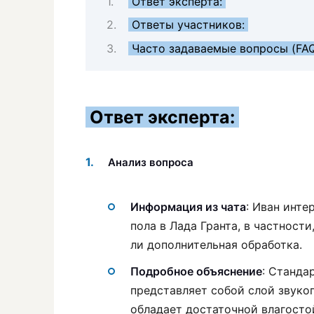
Ответ эксперта:
Ответы участников:
Часто задаваемые вопросы (FA
Ответ эксперта:
Анализ вопроса
Информация из чата
: Иван инт
пола в Лада Гранта, в частност
ли дополнительная обработка.
Подробное объяснение
: Станда
представляет собой слой звуко
обладает достаточной влагосто