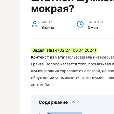
мокрая?
АВТОР
НА ЧТЕНИЕ
Granta
3 мин
Задал
: Иван (02:24, 06.04.2024)
Контекст из чата
: Пользователь интересуе
Гранта. Вопрос касается того, промазывал 
шумоизоляция справляется с влагой, не впи
обсуждении упоминаются темы шумоизоляц
автомобиля.
Содержание