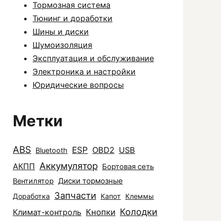
Тормозная система
Тюнинг и доработки
Шины и диски
Шумоизоляция
Эксплуатация и обслуживание
Электроника и настройки
Юридические вопросы
Метки
ABS
ESP
OBD2
USB
Bluetooth
Аккумулятор
АКПП
Бортовая сеть
Диски тормозные
Вентилятор
Запчасти
Доработка
Капот
Клеммы
Колодки
Климат-контроль
Кнопки