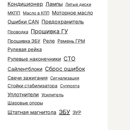
Кондиционер
Лампы
Литые диски
Моторное масло
МКПП
Масло в КПП
Ошибки CAN
Предохранитель
Прошивка ГУ
Проводка
Реле
Прошивка ЭБУ
Ремень ГРМ
Рулевая рейка
СТО
Рулевые наконечники
Сброс ошибок
Сайлентблоки
Свечи зажигания
Сигнализация
Стойки стабилизатора
Суппорта
Уплотнители
Усилитель
Шаровые опоры
ЭБУ
Штатная магнитола
ЭУР