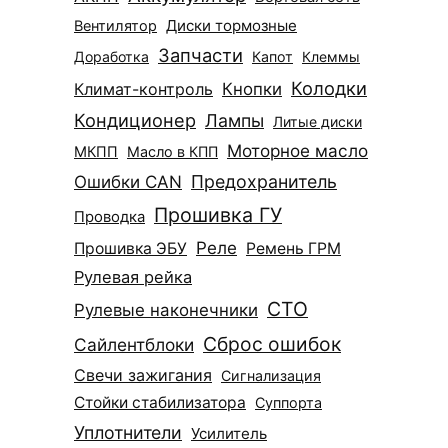
Диски тормозные
Вентилятор
Запчасти
Доработка
Капот
Клеммы
Колодки
Климат-контроль
Кнопки
Кондиционер
Лампы
Литые диски
Моторное масло
МКПП
Масло в КПП
Ошибки CAN
Предохранитель
Прошивка ГУ
Проводка
Реле
Прошивка ЭБУ
Ремень ГРМ
Рулевая рейка
СТО
Рулевые наконечники
Сброс ошибок
Сайлентблоки
Свечи зажигания
Сигнализация
Стойки стабилизатора
Суппорта
Уплотнители
Усилитель