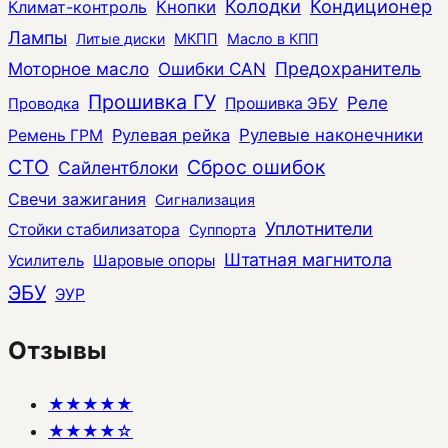
Колодки
Кондиционер
Климат-контроль
Кнопки
Лампы
Литые диски
МКПП
Масло в КПП
Моторное масло
Ошибки CAN
Предохранитель
Прошивка ГУ
Реле
Прошивка ЭБУ
Проводка
Рулевая рейка
Рулевые наконечники
Ремень ГРМ
СТО
Сброс ошибок
Сайлентблоки
Свечи зажигания
Сигнализация
Уплотнители
Стойки стабилизатора
Суппорта
Штатная магнитола
Усилитель
Шаровые опоры
ЭБУ
ЭУР
Отзывы
★★★★★
★★★★☆