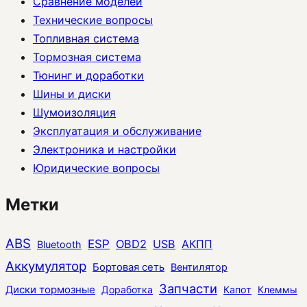
Сравнение моделей
Технические вопросы
Топливная система
Тормозная система
Тюнинг и доработки
Шины и диски
Шумоизоляция
Эксплуатация и обслуживание
Электроника и настройки
Юридические вопросы
Метки
ABS
ESP
OBD2
USB
АКПП
Bluetooth
Аккумулятор
Бортовая сеть
Вентилятор
Запчасти
Диски тормозные
Доработка
Капот
Клеммы