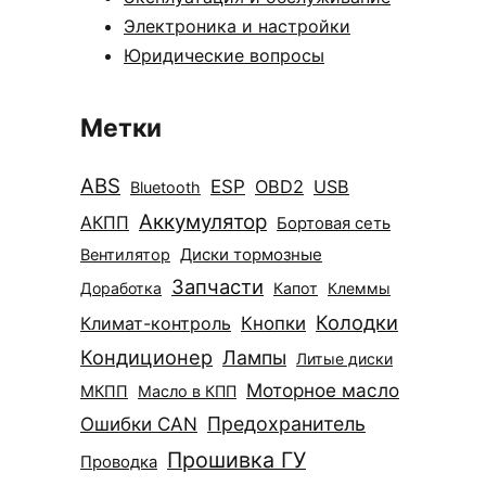
Электроника и настройки
Юридические вопросы
Метки
ABS
ESP
OBD2
USB
Bluetooth
Аккумулятор
АКПП
Бортовая сеть
Диски тормозные
Вентилятор
Запчасти
Доработка
Капот
Клеммы
Колодки
Климат-контроль
Кнопки
Кондиционер
Лампы
Литые диски
Моторное масло
МКПП
Масло в КПП
Ошибки CAN
Предохранитель
Прошивка ГУ
Проводка