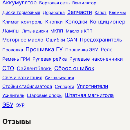
Аккумулятор
Бортовая сеть
Вентилятор
Запчасти
Диски тормозные
Доработка
Капот
Клеммы
Колодки
Кондиционер
Климат-контроль
Кнопки
Лампы
Литые диски
МКПП
Масло в КПП
Моторное масло
Ошибки CAN
Предохранитель
Прошивка ГУ
Реле
Прошивка ЭБУ
Проводка
Рулевая рейка
Рулевые наконечники
Ремень ГРМ
СТО
Сброс ошибок
Сайлентблоки
Свечи зажигания
Сигнализация
Уплотнители
Стойки стабилизатора
Суппорта
Штатная магнитола
Усилитель
Шаровые опоры
ЭБУ
ЭУР
Отзывы