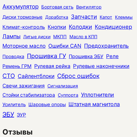
Аккумулятор
Бортовая сеть
Вентилятор
Запчасти
Диски тормозные
Доработка
Капот
Клеммы
Колодки
Кондиционер
Климат-контроль
Кнопки
Лампы
Литые диски
МКПП
Масло в КПП
Моторное масло
Ошибки CAN
Предохранитель
Прошивка ГУ
Реле
Прошивка ЭБУ
Проводка
Рулевая рейка
Рулевые наконечники
Ремень ГРМ
СТО
Сброс ошибок
Сайлентблоки
Свечи зажигания
Сигнализация
Уплотнители
Стойки стабилизатора
Суппорта
Штатная магнитола
Усилитель
Шаровые опоры
ЭБУ
ЭУР
Отзывы