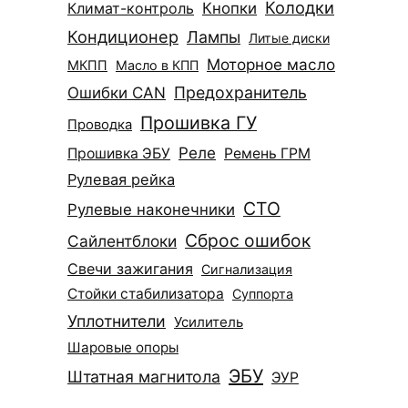
Колодки
Климат-контроль
Кнопки
Кондиционер
Лампы
Литые диски
Моторное масло
МКПП
Масло в КПП
Ошибки CAN
Предохранитель
Прошивка ГУ
Проводка
Реле
Прошивка ЭБУ
Ремень ГРМ
Рулевая рейка
СТО
Рулевые наконечники
Сброс ошибок
Сайлентблоки
Свечи зажигания
Сигнализация
Стойки стабилизатора
Суппорта
Уплотнители
Усилитель
Шаровые опоры
ЭБУ
Штатная магнитола
ЭУР