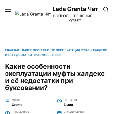
Перейти
Lada Granta Чат
к
ВОПРОС — РЕШЕНИЕ —
содержанию
ОТВЕТ
ГЛАВНАЯ
»
КАКИЕ ОСОБЕННОСТИ ЭКСПЛУАТАЦИИ МУФТЫ ХАЛДЕКС
И ЕЁ НЕДОСТАТКИ ПРИ БУКСОВАНИИ?
Какие особенности
эксплуатации муфты халдекс
и её недостатки при
буксовании?
АВТОР
НА ЧТЕНИЕ
Granta
3 мин
ПРОСМОТРОВ
ОПУБЛИКОВАНО