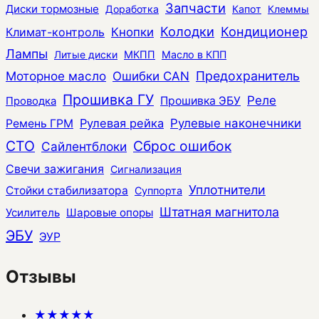
Запчасти
Диски тормозные
Доработка
Капот
Клеммы
Колодки
Кондиционер
Климат-контроль
Кнопки
Лампы
Литые диски
МКПП
Масло в КПП
Моторное масло
Ошибки CAN
Предохранитель
Прошивка ГУ
Реле
Прошивка ЭБУ
Проводка
Рулевая рейка
Рулевые наконечники
Ремень ГРМ
СТО
Сброс ошибок
Сайлентблоки
Свечи зажигания
Сигнализация
Уплотнители
Стойки стабилизатора
Суппорта
Штатная магнитола
Усилитель
Шаровые опоры
ЭБУ
ЭУР
Отзывы
★★★★★