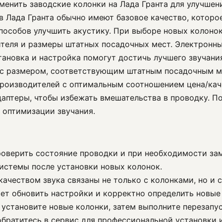
аменить заводские колонки на Лада Гранта для улучшени
 в Лада Гранта обычно имеют базовое качество, которо
способов улучшить акустику. При выборе новых колоно
теля и размеры штатных посадочных мест. Электронны
тановка и настройка помогут достичь лучшего звучани
 с размером, соответствующим штатным посадочным ме
оизводителей с оптимальным соотношением цена/качест
аптеры, чтобы избежать вмешательства в проводку. П
 оптимизации звучания.
роверить состояние проводки и при необходимости за
истемы после установки новых колонок.
 качеством звука связаны не только с колонками, но и
ет обновить настройки и корректно определить новые
, установите новые колонки, затем выполните перезап
братитесь в сервис для профессиональной установки 