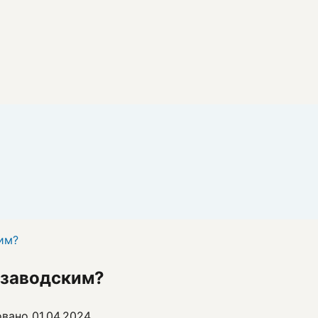
им?
 заводским?
овано
01.04.2024