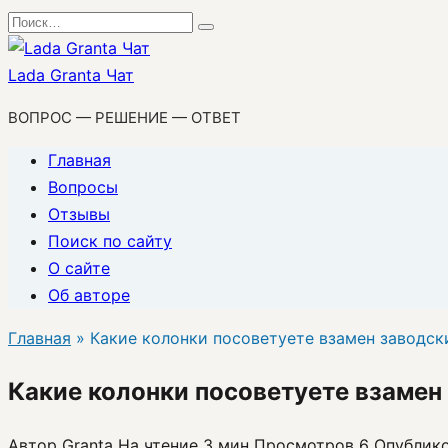
Перейти
Search
к
for:
содержанию
Lada Granta Чат
ВОПРОС — РЕШЕНИЕ — ОТВЕТ
Главная
Вопросы
Отзывы
Поиск по сайту
О сайте
Об авторе
Главная
»
Какие колонки посоветуете взамен заводск
Какие колонки посоветуете взамен
Автор
Granta
На чтение
3 мин
Просмотров
6
Опублик