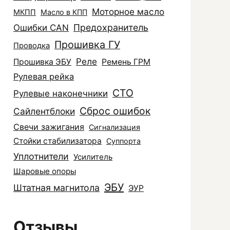
Моторное масло
МКПП
Масло в КПП
Ошибки CAN
Предохранитель
Прошивка ГУ
Проводка
Реле
Прошивка ЭБУ
Ремень ГРМ
Рулевая рейка
СТО
Рулевые наконечники
Сброс ошибок
Сайлентблоки
Свечи зажигания
Сигнализация
Стойки стабилизатора
Суппорта
Уплотнители
Усилитель
Шаровые опоры
ЭБУ
Штатная магнитола
ЭУР
Отзывы