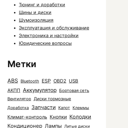
Тюнинг и доработки
Шины и диски
Шумоизоляция
Эксплуатация и обслуживание
Электроника и настройки
Юридические вопросы
Метки
ABS
ESP
OBD2
USB
Bluetooth
Аккумулятор
АКПП
Бортовая сеть
Диски тормозные
Вентилятор
Запчасти
Доработка
Капот
Клеммы
Колодки
Климат-контроль
Кнопки
Кондиционер
Лампы
Литые диски