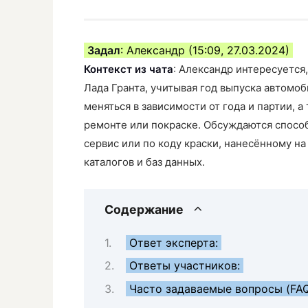
Задал
: Александр (15:09, 27.03.2024)
Контекст из чата
: Александр интересуется
Лада Гранта, учитывая год выпуска автомо
меняться в зависимости от года и партии, 
ремонте или покраске. Обсуждаются спосо
сервис или по коду краски, нанесённому н
каталогов и баз данных.
Содержание
Ответ эксперта:
Ответы участников:
Часто задаваемые вопросы (FA