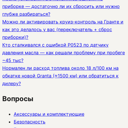
приборке — достаточно ли их сбросить или нужно
глубже разбираться?
Можно ли активировать круиз-контроль на Гранте и
как это делалось у вас (переключатель + сброс
приборки)?
Кто сталкивался с ошибкой P0523 по датчику
давления масла — как решали проблему при пробеге
~45 тыс?
Нормален ли расход топлива около 18 л/100 км на
обкатке новой Granta (≈1500 км) или обратиться к
дилеру?
Вопросы
Аксессуары и комплектующие
Безопасность