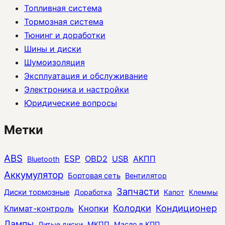
Топливная система
Тормозная система
Тюнинг и доработки
Шины и диски
Шумоизоляция
Эксплуатация и обслуживание
Электроника и настройки
Юридические вопросы
Метки
ABS
ESP
OBD2
USB
АКПП
Bluetooth
Аккумулятор
Бортовая сеть
Вентилятор
Запчасти
Диски тормозные
Доработка
Капот
Клеммы
Колодки
Кондиционер
Климат-контроль
Кнопки
Лампы
Литые диски
МКПП
Масло в КПП