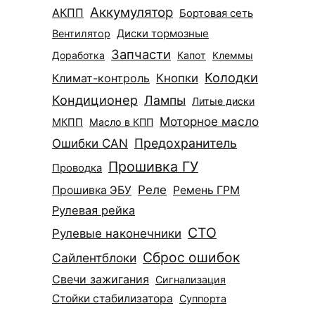
Аккумулятор
АКПП
Бортовая сеть
Диски тормозные
Вентилятор
Запчасти
Доработка
Капот
Клеммы
Колодки
Климат-контроль
Кнопки
Кондиционер
Лампы
Литые диски
Моторное масло
МКПП
Масло в КПП
Ошибки CAN
Предохранитель
Прошивка ГУ
Проводка
Реле
Прошивка ЭБУ
Ремень ГРМ
Рулевая рейка
СТО
Рулевые наконечники
Сброс ошибок
Сайлентблоки
Свечи зажигания
Сигнализация
Стойки стабилизатора
Суппорта