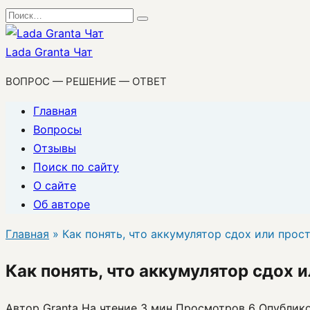
Перейти
Search
к
for:
содержанию
Lada Granta Чат
ВОПРОС — РЕШЕНИЕ — ОТВЕТ
Главная
Вопросы
Отзывы
Поиск по сайту
О сайте
Об авторе
Главная
»
Как понять, что аккумулятор сдох или прост
Как понять, что аккумулятор сдох 
Автор
Granta
На чтение
3 мин
Просмотров
6
Опублик