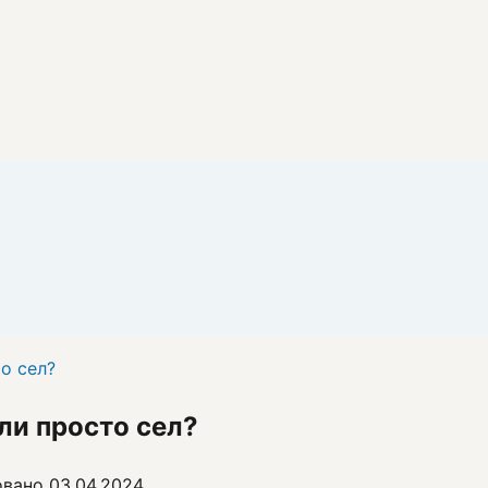
о сел?
или просто сел?
овано
03.04.2024