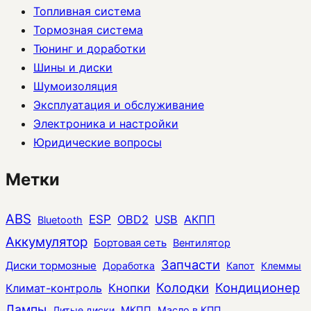
Топливная система
Тормозная система
Тюнинг и доработки
Шины и диски
Шумоизоляция
Эксплуатация и обслуживание
Электроника и настройки
Юридические вопросы
Метки
ABS
ESP
OBD2
USB
АКПП
Bluetooth
Аккумулятор
Бортовая сеть
Вентилятор
Запчасти
Диски тормозные
Доработка
Капот
Клеммы
Колодки
Кондиционер
Климат-контроль
Кнопки
Лампы
Литые диски
МКПП
Масло в КПП