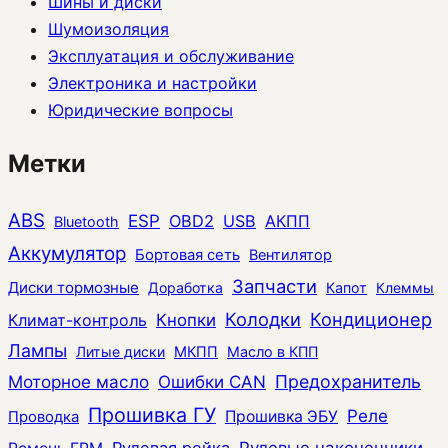
Шины и диски
Шумоизоляция
Эксплуатация и обслуживание
Электроника и настройки
Юридические вопросы
Метки
ABS
ESP
OBD2
USB
АКПП
Bluetooth
Аккумулятор
Бортовая сеть
Вентилятор
Запчасти
Диски тормозные
Доработка
Капот
Клеммы
Колодки
Кондиционер
Климат-контроль
Кнопки
Лампы
Литые диски
МКПП
Масло в КПП
Моторное масло
Ошибки CAN
Предохранитель
Прошивка ГУ
Реле
Прошивка ЭБУ
Проводка
Рулевая рейка
Рулевые наконечники