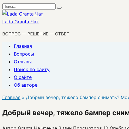
Перейти
Search
к
for:
содержанию
Lada Granta Чат
ВОПРОС — РЕШЕНИЕ — ОТВЕТ
Главная
Вопросы
Отзывы
Поиск по сайту
О сайте
Об авторе
Главная
»
Добрый вечер, тяжело бампер снимать? Мо
Добрый вечер, тяжело бампер сни
Автор
Granta
На чтение
3 мин
Просмотров
10
Опублик