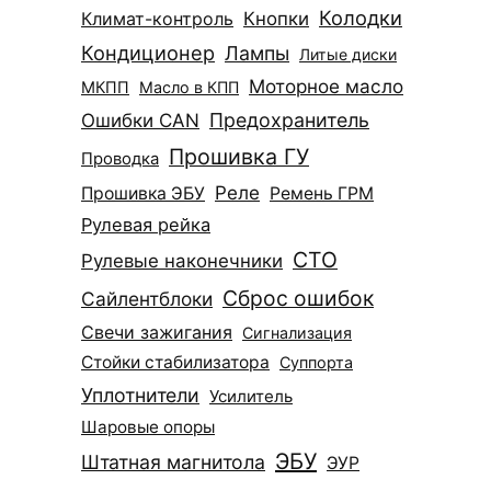
Колодки
Климат-контроль
Кнопки
Кондиционер
Лампы
Литые диски
Моторное масло
МКПП
Масло в КПП
Ошибки CAN
Предохранитель
Прошивка ГУ
Проводка
Реле
Прошивка ЭБУ
Ремень ГРМ
Рулевая рейка
СТО
Рулевые наконечники
Сброс ошибок
Сайлентблоки
Свечи зажигания
Сигнализация
Стойки стабилизатора
Суппорта
Уплотнители
Усилитель
Шаровые опоры
ЭБУ
Штатная магнитола
ЭУР