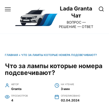
Перейти
Lada Granta
к
Чат
содержанию
ВОПРОС —
РЕШЕНИЕ — ОТВЕТ
ГЛАВНАЯ
»
ЧТО ЗА ЛАМПЫ КОТОРЫЕ НОМЕРА ПОДСВЕЧИВАЮТ?
Что за лампы которые номера
подсвечивают?
АВТОР
НА ЧТЕНИЕ
Granta
3 мин
ПРОСМОТРОВ
ОПУБЛИКОВАНО
4
02.04.2024