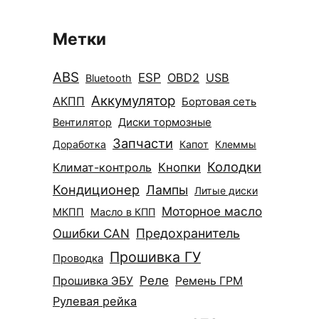
Метки
ABS
ESP
OBD2
USB
Bluetooth
Аккумулятор
АКПП
Бортовая сеть
Диски тормозные
Вентилятор
Запчасти
Доработка
Капот
Клеммы
Колодки
Климат-контроль
Кнопки
Кондиционер
Лампы
Литые диски
Моторное масло
МКПП
Масло в КПП
Ошибки CAN
Предохранитель
Прошивка ГУ
Проводка
Реле
Прошивка ЭБУ
Ремень ГРМ
Рулевая рейка